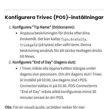
Konfigurera Trivec (POS)-inställningar
Konfigurera "Tip Name" (Dricksnamn):
Anpassa beskrivningen för dricks efter dina 
önskemål. Det kan kallas 
, 
, 
Tips
Gratuity
 (på tyska) eller valfri term. Denna 
Trinkgeld
beskrivning används för att skicka mottagen dricks 
till Mews.
Konfigurera "End of Day" (Dagens slut):
I Trivec måste alla öppna kvitton stängas under 
dagens slut-processen. Om din dagens slut i Trivec 
är inställd på 03:00, ska dagens slut i POS-
Connector ställas in på 03:30. POS-Connectorns 
"End of Day" måste alltid konfigureras minst 30 
minuter senare än din POS.
Obs
: För en visuell guide, se bilden nedan för mer 