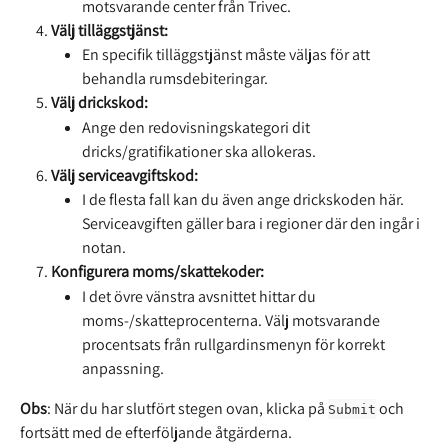
motsvarande center från Trivec.
Välj tilläggstjänst:
En specifik tilläggstjänst måste väljas för att 
behandla rumsdebiteringar.
Välj drickskod:
Ange den redovisningskategori dit 
dricks/gratifikationer ska allokeras.
Välj serviceavgiftskod:
I de flesta fall kan du även ange drickskoden här. 
Serviceavgiften gäller bara i regioner där den ingår i 
notan.
Konfigurera moms/skattekoder:
I det övre vänstra avsnittet hittar du 
moms-/skatteprocenterna. Välj motsvarande 
procentsats från rullgardinsmenyn för korrekt 
anpassning.
Obs
: När du har slutfört stegen ovan, klicka på 
 och 
Submit
fortsätt med de efterföljande åtgärderna.