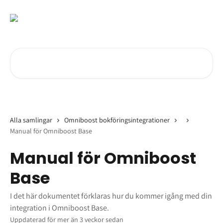
Hoppa till huvudinnehåll
Sök bland våra artiklar …
Alla samlingar
Omniboost bokföringsintegrationer
Manual för Omniboost Base
Manual för Omniboost
Base
I det här dokumentet förklaras hur du kommer igång med din
integration i Omniboost Base.
Uppdaterad för mer än 3 veckor sedan