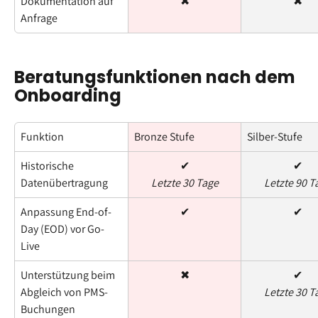
Dokumentation auf 
✖
✖
Anfrage
Beratungsfunktionen nach dem 
Onboarding
Funktion
Bronze Stufe
Silber-Stufe
Historische 
✔
✔
Datenübertragung
Letzte 30 Tage
Letzte 90 T
Anpassung End-of-
✔
✔
Day (EOD) vor Go-
Live
Unterstützung beim 
✖
✔
Abgleich von PMS-
Letzte 30 T
Buchungen