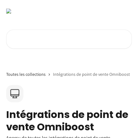
Passer au contenu principal
Rechercher un article...
Toutes les collections
Intégrations de point de vente Omniboost
Intégrations de point de
vente Omniboost
Aperçu de toutes les intégrations de point de vente