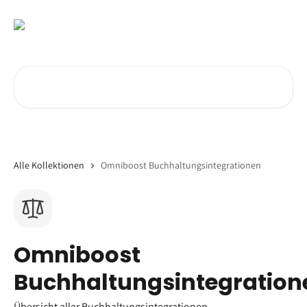
Zum Hauptinhalt springen
Nach Artikeln suchen …
Alle Kollektionen
Omniboost Buchhaltungsintegrationen
Omniboost
Buchhaltungsintegration
Übersicht aller Buchhaltungsintegrationen